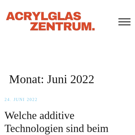
Zum
Inhalt
springen
TOG
Monat:
Juni 2022
24. JUNI 2022
Welche additive
Technologien sind beim