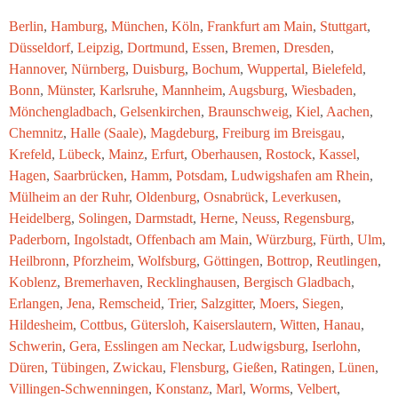
Berlin
,
Hamburg
,
München
,
Köln
,
Frankfurt am Main
,
Stuttgart
,
Düsseldorf
,
Leipzig
,
Dortmund
,
Essen
,
Bremen
,
Dresden
,
Hannover
,
Nürnberg
,
Duisburg
,
Bochum
,
Wuppertal
,
Bielefeld
,
Bonn
,
Münster
,
Karlsruhe
,
Mannheim
,
Augsburg
,
Wiesbaden
,
Mönchengladbach
,
Gelsenkirchen
,
Braunschweig
,
Kiel
,
Aachen
,
Chemnitz
,
Halle (Saale)
,
Magdeburg
,
Freiburg im Breisgau
,
Krefeld
,
Lübeck
,
Mainz
,
Erfurt
,
Oberhausen
,
Rostock
,
Kassel
,
Hagen
,
Saarbrücken
,
Hamm
,
Potsdam
,
Ludwigshafen am Rhein
,
Mülheim an der Ruhr
,
Oldenburg
,
Osnabrück
,
Leverkusen
,
Heidelberg
,
Solingen
,
Darmstadt
,
Herne
,
Neuss
,
Regensburg
,
Paderborn
,
Ingolstadt
,
Offenbach am Main
,
Würzburg
,
Fürth
,
Ulm
,
Heilbronn
,
Pforzheim
,
Wolfsburg
,
Göttingen
,
Bottrop
,
Reutlingen
,
Koblenz
,
Bremerhaven
,
Recklinghausen
,
Bergisch Gladbach
,
Erlangen
,
Jena
,
Remscheid
,
Trier
,
Salzgitter
,
Moers
,
Siegen
,
Hildesheim
,
Cottbus
,
Gütersloh
,
Kaiserslautern
,
Witten
,
Hanau
,
Schwerin
,
Gera
,
Esslingen am Neckar
,
Ludwigsburg
,
Iserlohn
,
Düren
,
Tübingen
,
Zwickau
,
Flensburg
,
Gießen
,
Ratingen
,
Lünen
,
Villingen-Schwenningen
,
Konstanz
,
Marl
,
Worms
,
Velbert
,