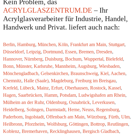
Kein Problem, das
ACRYLGLASZENTRUM.DE
– Ihr
Acrylglasverarbeiter für Industrie, Handel,
Handwerk und Privat. liefert auch nach:
Berlin
,
Hamburg
,
München
,
Köln
,
Frankfurt am Main
,
Stuttgart
,
Düsseldorf
,
Leipzig
,
Dortmund
,
Essen
,
Bremen
,
Dresden
,
Hannover
,
Nürnberg
,
Duisburg
,
Bochum
,
Wuppertal
,
Bielefeld
,
Bonn
,
Münster
,
Karlsruhe
,
Mannheim
,
Augsburg
,
Wiesbaden
,
Mönchengladbach
,
Gelsenkirchen
,
Braunschweig
,
Kiel
,
Aachen
,
Chemnitz
,
Halle (Saale)
,
Magdeburg
,
Freiburg im Breisgau
,
Krefeld
,
Lübeck
,
Mainz
,
Erfurt
,
Oberhausen
,
Rostock
,
Kassel
,
Hagen
,
Saarbrücken
,
Hamm
,
Potsdam
,
Ludwigshafen am Rhein
,
Mülheim an der Ruhr
,
Oldenburg
,
Osnabrück
,
Leverkusen
,
Heidelberg
,
Solingen
,
Darmstadt
,
Herne
,
Neuss
,
Regensburg
,
Paderborn
,
Ingolstadt
,
Offenbach am Main
,
Würzburg
,
Fürth
,
Ulm
,
Heilbronn
,
Pforzheim
,
Wolfsburg
,
Göttingen
,
Bottrop
,
Reutlingen
,
Koblenz
,
Bremerhaven
,
Recklinghausen
,
Bergisch Gladbach
,