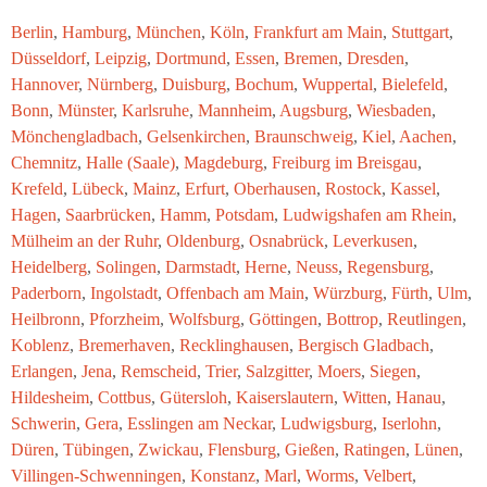
Berlin
,
Hamburg
,
München
,
Köln
,
Frankfurt am Main
,
Stuttgart
,
Düsseldorf
,
Leipzig
,
Dortmund
,
Essen
,
Bremen
,
Dresden
,
Hannover
,
Nürnberg
,
Duisburg
,
Bochum
,
Wuppertal
,
Bielefeld
,
Bonn
,
Münster
,
Karlsruhe
,
Mannheim
,
Augsburg
,
Wiesbaden
,
Mönchengladbach
,
Gelsenkirchen
,
Braunschweig
,
Kiel
,
Aachen
,
Chemnitz
,
Halle (Saale)
,
Magdeburg
,
Freiburg im Breisgau
,
Krefeld
,
Lübeck
,
Mainz
,
Erfurt
,
Oberhausen
,
Rostock
,
Kassel
,
Hagen
,
Saarbrücken
,
Hamm
,
Potsdam
,
Ludwigshafen am Rhein
,
Mülheim an der Ruhr
,
Oldenburg
,
Osnabrück
,
Leverkusen
,
Heidelberg
,
Solingen
,
Darmstadt
,
Herne
,
Neuss
,
Regensburg
,
Paderborn
,
Ingolstadt
,
Offenbach am Main
,
Würzburg
,
Fürth
,
Ulm
,
Heilbronn
,
Pforzheim
,
Wolfsburg
,
Göttingen
,
Bottrop
,
Reutlingen
,
Koblenz
,
Bremerhaven
,
Recklinghausen
,
Bergisch Gladbach
,
Erlangen
,
Jena
,
Remscheid
,
Trier
,
Salzgitter
,
Moers
,
Siegen
,
Hildesheim
,
Cottbus
,
Gütersloh
,
Kaiserslautern
,
Witten
,
Hanau
,
Schwerin
,
Gera
,
Esslingen am Neckar
,
Ludwigsburg
,
Iserlohn
,
Düren
,
Tübingen
,
Zwickau
,
Flensburg
,
Gießen
,
Ratingen
,
Lünen
,
Villingen-Schwenningen
,
Konstanz
,
Marl
,
Worms
,
Velbert
,