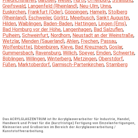
Friedrichshafen
,
Garbsen
,
Wesel
,
Hürth
,
Offenburg
,
Stralsund
,
Greifswald
,
Langenfeld (Rheinland)
,
Neu-Ulm
,
Unna
,
Euskirchen
,
Frankfurt (Oder)
,
Göppingen
,
Hameln
,
Stolberg
(Rheinland)
,
Eschweiler
,
Görlitz
,
Meerbusch
,
Sankt Augustin
,
Hilden
,
Waiblingen
,
Baden-Baden
,
Hattingen
,
Lingen (Ems)
,
Bad Homburg vor der Höhe
,
Langenhagen
,
Bad Salzuflen
,
Pulheim
,
Schweinfurt
,
Nordhorn
,
Neustadt an der Weinstraße
,
Wetzlar
,
Menden (Sauerland)
,
Ahlen
,
Frechen
,
Passau
,
Wolfenbüttel
,
Ibbenbüren
,
Kleve
,
Bad Kreuznach
,
Goslar
,
Gummersbach
,
Ravensburg
,
Willich
,
Speyer
,
Emden
,
Schwerte
,
Böblingen
,
Willingen
,
Winterberg
,
Metzingen
,
Oberstdorf
,
Füßen
,
Marktoberdorf
,
Garmisch-Partenkirchen
,
Starnberg
Das
ACRYLGLASZENTRUM
ist Ihr Acrylglasverarbeiter für Industrie, Handel,
Handwerk und Privat für die (kurzfristige) Fertigung von Einzelanfertigungen,
Kleinserien und Großserien im Bereich der Acrylglasverarbeitung /
Kunststoffverarbeitung.