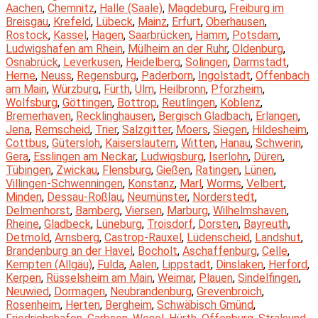
Aachen
,
Chemnitz
,
Halle (Saale)
,
Magdeburg
,
Freiburg im
Breisgau
,
Krefeld
,
Lübeck
,
Mainz
,
Erfurt
,
Oberhausen
,
Rostock
,
Kassel
,
Hagen
,
Saarbrücken
,
Hamm
,
Potsdam
,
Ludwigshafen am Rhein
,
Mülheim an der Ruhr
,
Oldenburg
,
Osnabrück
,
Leverkusen
,
Heidelberg
,
Solingen
,
Darmstadt
,
Herne
,
Neuss
,
Regensburg
,
Paderborn
,
Ingolstadt
,
Offenbach
am Main
,
Würzburg
,
Fürth
,
Ulm
,
Heilbronn
,
Pforzheim
,
Wolfsburg
,
Göttingen
,
Bottrop
,
Reutlingen
,
Koblenz
,
Bremerhaven
,
Recklinghausen
,
Bergisch Gladbach
,
Erlangen
,
Jena
,
Remscheid
,
Trier
,
Salzgitter
,
Moers
,
Siegen
,
Hildesheim
,
Cottbus
,
Gütersloh
,
Kaiserslautern
,
Witten
,
Hanau
,
Schwerin
,
Gera
,
Esslingen am Neckar
,
Ludwigsburg
,
Iserlohn
,
Düren
,
Tübingen
,
Zwickau
,
Flensburg
,
Gießen
,
Ratingen
,
Lünen
,
Villingen-Schwenningen
,
Konstanz
,
Marl
,
Worms
,
Velbert
,
Minden
,
Dessau-Roßlau
,
Neumünster
,
Norderstedt
,
Delmenhorst
,
Bamberg
,
Viersen
,
Marburg
,
Wilhelmshaven
,
Rheine
,
Gladbeck
,
Lüneburg
,
Troisdorf
,
Dorsten
,
Bayreuth
,
Detmold
,
Arnsberg
,
Castrop-Rauxel
,
Lüdenscheid
,
Landshut
,
Brandenburg an der Havel
,
Bocholt
,
Aschaffenburg
,
Celle
,
Kempten (Allgäu)
,
Fulda
,
Aalen
,
Lippstadt
,
Dinslaken
,
Herford
,
Kerpen
,
Rüsselsheim am Main
,
Weimar
,
Plauen
,
Sindelfingen
,
Neuwied
,
Dormagen
,
Neubrandenburg
,
Grevenbroich
,
Rosenheim
,
Herten
,
Bergheim
,
Schwäbisch Gmünd
,