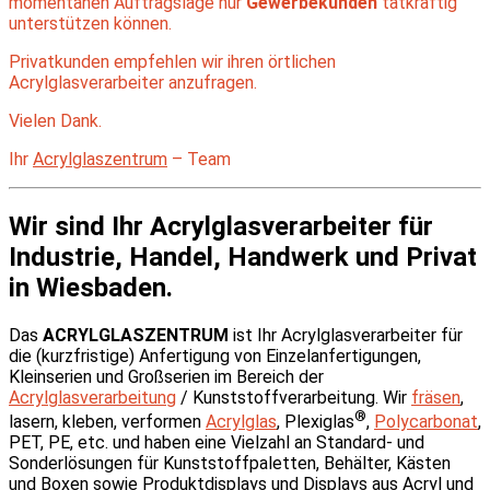
momentanen Auftragslage nur
Gewerbekunden
tatkräftig
unterstützen können.
Privatkunden empfehlen wir ihren örtlichen
Acrylglasverarbeiter anzufragen.
Vielen Dank.
Ihr
Acrylglaszentrum
– Team
Wir sind Ihr Acrylglasverarbeiter für
Industrie, Handel, Handwerk und Privat
in Wiesbaden.
Das
ACRYLGLASZENTRUM
ist Ihr Acrylglasverarbeiter für
die (kurzfristige) Anfertigung von Einzelanfertigungen,
Kleinserien und Großserien im Bereich der
Acrylglasverarbeitung
/ Kunststoffverarbeitung. Wir
fräsen
,
®
lasern, kleben, verformen
Acrylglas
, Plexiglas
,
Polycarbonat
,
PET, PE, etc. und haben eine Vielzahl an Standard- und
Sonderlösungen für Kunststoffpaletten, Behälter, Kästen
und Boxen sowie Produktdisplays und Displays aus Acryl und