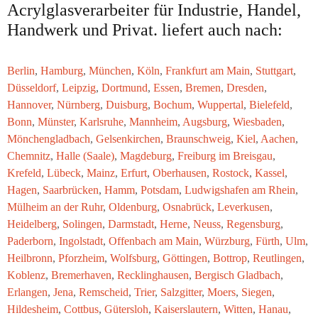
Acrylglasverarbeiter für Industrie, Handel,
Handwerk und Privat. liefert auch nach:
Berlin
,
Hamburg
,
München
,
Köln
,
Frankfurt am Main
,
Stuttgart
,
Düsseldorf
,
Leipzig
,
Dortmund
,
Essen
,
Bremen
,
Dresden
,
Hannover
,
Nürnberg
,
Duisburg
,
Bochum
,
Wuppertal
,
Bielefeld
,
Bonn
,
Münster
,
Karlsruhe
,
Mannheim
,
Augsburg
,
Wiesbaden
,
Mönchengladbach
,
Gelsenkirchen
,
Braunschweig
,
Kiel
,
Aachen
,
Chemnitz
,
Halle (Saale)
,
Magdeburg
,
Freiburg im Breisgau
,
Krefeld
,
Lübeck
,
Mainz
,
Erfurt
,
Oberhausen
,
Rostock
,
Kassel
,
Hagen
,
Saarbrücken
,
Hamm
,
Potsdam
,
Ludwigshafen am Rhein
,
Mülheim an der Ruhr
,
Oldenburg
,
Osnabrück
,
Leverkusen
,
Heidelberg
,
Solingen
,
Darmstadt
,
Herne
,
Neuss
,
Regensburg
,
Paderborn
,
Ingolstadt
,
Offenbach am Main
,
Würzburg
,
Fürth
,
Ulm
,
Heilbronn
,
Pforzheim
,
Wolfsburg
,
Göttingen
,
Bottrop
,
Reutlingen
,
Koblenz
,
Bremerhaven
,
Recklinghausen
,
Bergisch Gladbach
,
Erlangen
,
Jena
,
Remscheid
,
Trier
,
Salzgitter
,
Moers
,
Siegen
,
Hildesheim
,
Cottbus
,
Gütersloh
,
Kaiserslautern
,
Witten
,
Hanau
,