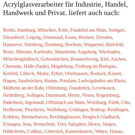
Acrylglasverarbeiter für Industrie, Handel,
Handwerk und Privat. liefert auch nach:
Berlin
,
Hamburg
,
München
,
Köln
,
Frankfurt am Main
,
Stuttgart
,
Düsseldorf
,
Leipzig
,
Dortmund
,
Essen
,
Bremen
,
Dresden
,
Hannover
,
Nürnberg
,
Duisburg
,
Bochum
,
Wuppertal
,
Bielefeld
,
Bonn
,
Münster
,
Karlsruhe
,
Mannheim
,
Augsburg
,
Wiesbaden
,
Mönchengladbach
,
Gelsenkirchen
,
Braunschweig
,
Kiel
,
Aachen
,
Chemnitz
,
Halle (Saale)
,
Magdeburg
,
Freiburg im Breisgau
,
Krefeld
,
Lübeck
,
Mainz
,
Erfurt
,
Oberhausen
,
Rostock
,
Kassel
,
Hagen
,
Saarbrücken
,
Hamm
,
Potsdam
,
Ludwigshafen am Rhein
,
Mülheim an der Ruhr
,
Oldenburg
,
Osnabrück
,
Leverkusen
,
Heidelberg
,
Solingen
,
Darmstadt
,
Herne
,
Neuss
,
Regensburg
,
Paderborn
,
Ingolstadt
,
Offenbach am Main
,
Würzburg
,
Fürth
,
Ulm
,
Heilbronn
,
Pforzheim
,
Wolfsburg
,
Göttingen
,
Bottrop
,
Reutlingen
,
Koblenz
,
Bremerhaven
,
Recklinghausen
,
Bergisch Gladbach
,
Erlangen
,
Jena
,
Remscheid
,
Trier
,
Salzgitter
,
Moers
,
Siegen
,
Hildesheim
,
Cottbus
,
Gütersloh
,
Kaiserslautern
,
Witten
,
Hanau
,