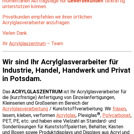
momentanen Auftragslage nur
Gewerbekunden
tatkräftig
unterstützen können.
Privatkunden empfehlen wir ihren örtlichen
Acrylglasverarbeiter anzufragen.
Vielen Dank.
Ihr
Acrylglaszentrum
– Team
Wir sind Ihr Acrylglasverarbeiter für
Industrie, Handel, Handwerk und Privat
in Potsdam.
Das
ACRYLGLASZENTRUM
ist Ihr Acrylglasverarbeiter für
die (kurzfristige) Anfertigung von Einzelanfertigungen,
Kleinserien und Großserien im Bereich der
Acrylglasverarbeitung
/ Kunststoffverarbeitung. Wir
fräsen
,
®
lasern, kleben, verformen
Acrylglas
, Plexiglas
,
Polycarbonat
,
PET, PE, etc. und haben eine Vielzahl an Standard- und
Sonderlösungen für Kunststoffpaletten, Behälter, Kästen
und Boxen sowie Produktdisplays und Displays aus Acryl und