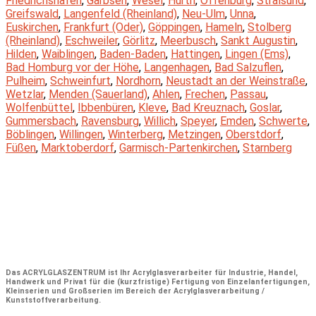
Friedrichshafen
,
Garbsen
,
Wesel
,
Hürth
,
Offenburg
,
Stralsund
,
Greifswald
,
Langenfeld (Rheinland)
,
Neu-Ulm
,
Unna
,
Euskirchen
,
Frankfurt (Oder)
,
Göppingen
,
Hameln
,
Stolberg
(Rheinland)
,
Eschweiler
,
Görlitz
,
Meerbusch
,
Sankt Augustin
,
Hilden
,
Waiblingen
,
Baden-Baden
,
Hattingen
,
Lingen (Ems)
,
Bad Homburg vor der Höhe
,
Langenhagen
,
Bad Salzuflen
,
Pulheim
,
Schweinfurt
,
Nordhorn
,
Neustadt an der Weinstraße
,
Wetzlar
,
Menden (Sauerland)
,
Ahlen
,
Frechen
,
Passau
,
Wolfenbüttel
,
Ibbenbüren
,
Kleve
,
Bad Kreuznach
,
Goslar
,
Gummersbach
,
Ravensburg
,
Willich
,
Speyer
,
Emden
,
Schwerte
,
Böblingen
,
Willingen
,
Winterberg
,
Metzingen
,
Oberstdorf
,
Füßen
,
Marktoberdorf
,
Garmisch-Partenkirchen
,
Starnberg
Das
ACRYLGLASZENTRUM
ist Ihr Acrylglasverarbeiter für Industrie, Handel,
Handwerk und Privat für die (kurzfristige) Fertigung von Einzelanfertigungen,
Kleinserien und Großserien im Bereich der Acrylglasverarbeitung /
Kunststoffverarbeitung.