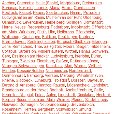
Aachen
,
Chemnitz
,
Halle (Saale)
,
Magdeburg
,
Freiburg im
Breisgau
,
Krefeld
,
Lübeck
,
Mainz
,
Erfurt
,
Oberhausen
,
Rostock
,
Kassel
,
Hagen
,
Saarbrücken
,
Hamm
,
Potsdam
,
Ludwigshafen am Rhein
,
Mülheim an der Ruhr
,
Oldenburg
,
Osnabrück
,
Leverkusen
,
Heidelberg
,
Solingen
,
Darmstadt
,
Herne
,
Neuss
,
Regensburg
,
Paderborn
,
Ingolstadt
,
Offenbach
am Main
,
Würzburg
,
Fürth
,
Ulm
,
Heilbronn
,
Pforzheim
,
Wolfsburg
,
Göttingen
,
Bottrop
,
Reutlingen
,
Koblenz
,
Bremerhaven
,
Recklinghausen
,
Bergisch Gladbach
,
Erlangen
,
Jena
,
Remscheid
,
Trier
,
Salzgitter
,
Moers
,
Siegen
,
Hildesheim
,
Cottbus
,
Gütersloh
,
Kaiserslautern
,
Witten
,
Hanau
,
Schwerin
,
Gera
,
Esslingen am Neckar
,
Ludwigsburg
,
Iserlohn
,
Düren
,
Tübingen
,
Zwickau
,
Flensburg
,
Gießen
,
Ratingen
,
Lünen
,
Villingen-Schwenningen
,
Konstanz
,
Marl
,
Worms
,
Velbert
,
Minden
,
Dessau-Roßlau
,
Neumünster
,
Norderstedt
,
Delmenhorst
,
Bamberg
,
Viersen
,
Marburg
,
Wilhelmshaven
,
Rheine
,
Gladbeck
,
Lüneburg
,
Troisdorf
,
Dorsten
,
Bayreuth
,
Detmold
,
Arnsberg
,
Castrop-Rauxel
,
Lüdenscheid
,
Landshut
,
Brandenburg an der Havel
,
Bocholt
,
Aschaffenburg
,
Celle
,
Kempten (Allgäu)
,
Fulda
,
Aalen
,
Lippstadt
,
Dinslaken
,
Herford
,
Kerpen
,
Rüsselsheim am Main
,
Weimar
,
Plauen
,
Sindelfingen
,
Neuwied
,
Dormagen
,
Neubrandenburg
,
Grevenbroich
,
Rosenheim
,
Herten
,
Bergheim
,
Schwäbisch Gmünd
,