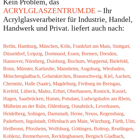
Kein Problem, das
ACRYLGLASZENTRUM.DE
– Ihr
Acrylglasverarbeiter für Industrie, Handel,
Handwerk und Privat. liefert auch nach:
Berlin
,
Hamburg
,
München
,
Köln
,
Frankfurt am Main
,
Stuttgart
,
Düsseldorf
,
Leipzig
,
Dortmund
,
Essen
,
Bremen
,
Dresden
,
Hannover
,
Nürnberg
,
Duisburg
,
Bochum
,
Wuppertal
,
Bielefeld
,
Bonn
,
Münster
,
Karlsruhe
,
Mannheim
,
Augsburg
,
Wiesbaden
,
Mönchengladbach
,
Gelsenkirchen
,
Braunschweig
,
Kiel
,
Aachen
,
Chemnitz
,
Halle (Saale)
,
Magdeburg
,
Freiburg im Breisgau
,
Krefeld
,
Lübeck
,
Mainz
,
Erfurt
,
Oberhausen
,
Rostock
,
Kassel
,
Hagen
,
Saarbrücken
,
Hamm
,
Potsdam
,
Ludwigshafen am Rhein
,
Mülheim an der Ruhr
,
Oldenburg
,
Osnabrück
,
Leverkusen
,
Heidelberg
,
Solingen
,
Darmstadt
,
Herne
,
Neuss
,
Regensburg
,
Paderborn
,
Ingolstadt
,
Offenbach am Main
,
Würzburg
,
Fürth
,
Ulm
,
Heilbronn
,
Pforzheim
,
Wolfsburg
,
Göttingen
,
Bottrop
,
Reutlingen
,
Koblenz
,
Bremerhaven
,
Recklinghausen
,
Bergisch Gladbach
,