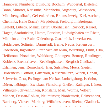
Hannover
,
Nürnberg
,
Duisburg
,
Bochum
,
Wuppertal
,
Bielefeld
,
Bonn
,
Münster
,
Karlsruhe
,
Mannheim
,
Augsburg
,
Wiesbaden
,
Mönchengladbach
,
Gelsenkirchen
,
Braunschweig
,
Kiel
,
Aachen
,
Chemnitz
,
Halle (Saale)
,
Magdeburg
,
Freiburg im Breisgau
,
Krefeld
,
Lübeck
,
Mainz
,
Erfurt
,
Oberhausen
,
Rostock
,
Kassel
,
Hagen
,
Saarbrücken
,
Hamm
,
Potsdam
,
Ludwigshafen am Rhein
,
Mülheim an der Ruhr
,
Oldenburg
,
Osnabrück
,
Leverkusen
,
Heidelberg
,
Solingen
,
Darmstadt
,
Herne
,
Neuss
,
Regensburg
,
Paderborn
,
Ingolstadt
,
Offenbach am Main
,
Würzburg
,
Fürth
,
Ulm
,
Heilbronn
,
Pforzheim
,
Wolfsburg
,
Göttingen
,
Bottrop
,
Reutlingen
,
Koblenz
,
Bremerhaven
,
Recklinghausen
,
Bergisch Gladbach
,
Erlangen
,
Jena
,
Remscheid
,
Trier
,
Salzgitter
,
Moers
,
Siegen
,
Hildesheim
,
Cottbus
,
Gütersloh
,
Kaiserslautern
,
Witten
,
Hanau
,
Schwerin
,
Gera
,
Esslingen am Neckar
,
Ludwigsburg
,
Iserlohn
,
Düren
,
Tübingen
,
Zwickau
,
Flensburg
,
Gießen
,
Ratingen
,
Lünen
,
Villingen-Schwenningen
,
Konstanz
,
Marl
,
Worms
,
Velbert
,
Minden
,
Dessau-Roßlau
,
Neumünster
,
Norderstedt
,
Delmenhorst
,
Bamberg
,
Viersen
,
Marburg
,
Wilhelmshaven
,
Rheine
,
Gladbeck
,