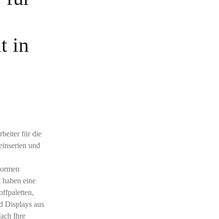
t in
rbeiter für die
einserien und
rformen
d haben eine
ffpaletten,
d Displays aus
ach Ihre