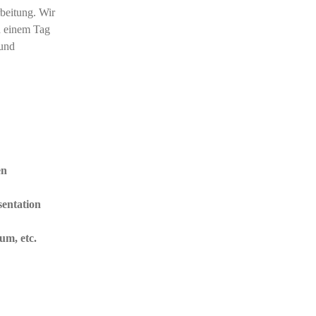
beitung. Wir
n einem Tag
 und
en
sentation
um, etc.