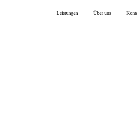
Leistungen
Über uns
Kont
glasverarb
stoffverarb