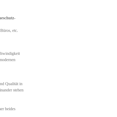
neschutz-
 Büros, etc.
hwindigkeit
n modernen
nd Qualität in
inander stehen
er beides