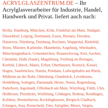
ACRYLGLASZENTRUM.DE
– Ihr
Acrylglasverarbeiter für Industrie, Handel,
Handwerk und Privat. liefert auch nach:
Berlin
,
Hamburg
,
München
,
Köln
,
Frankfurt am Main
,
Stuttgart
,
Düsseldorf
,
Leipzig
,
Dortmund
,
Essen
,
Bremen
,
Dresden
,
Hannover
,
Nürnberg
,
Duisburg
,
Bochum
,
Wuppertal
,
Bielefeld
,
Bonn
,
Münster
,
Karlsruhe
,
Mannheim
,
Augsburg
,
Wiesbaden
,
Mönchengladbach
,
Gelsenkirchen
,
Braunschweig
,
Kiel
,
Aachen
,
Chemnitz
,
Halle (Saale)
,
Magdeburg
,
Freiburg im Breisgau
,
Krefeld
,
Lübeck
,
Mainz
,
Erfurt
,
Oberhausen
,
Rostock
,
Kassel
,
Hagen
,
Saarbrücken
,
Hamm
,
Potsdam
,
Ludwigshafen am Rhein
,
Mülheim an der Ruhr
,
Oldenburg
,
Osnabrück
,
Leverkusen
,
Heidelberg
,
Solingen
,
Darmstadt
,
Herne
,
Neuss
,
Regensburg
,
Paderborn
,
Ingolstadt
,
Offenbach am Main
,
Würzburg
,
Fürth
,
Ulm
,
Heilbronn
,
Pforzheim
,
Wolfsburg
,
Göttingen
,
Bottrop
,
Reutlingen
,
Koblenz
,
Bremerhaven
,
Recklinghausen
,
Bergisch Gladbach
,
Erlangen
,
Jena
,
Remscheid
,
Trier
,
Salzgitter
,
Moers
,
Siegen
,