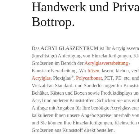
Handwerk und Priva
Bottrop.
Das
ACRYLGLASZENTRUM
ist Ihr Acrylglasvera
(kurzfristige) Anfertigung von Einzelanfertigungen, Kl
Großserien im Bereich der
Acrylglasverarbeitung
/
Kunststoffverarbeitung. Wir
fräsen
, lasern, kleben, ve
®
Acrylglas
, Plexiglas
,
Polycarbonat
, PET, PE, etc. un
Vielzahl an Standard- und Sonderlösungen für Kunststo
Behälter, Kästen und Boxen sowie Produktdisplays un
Acryl und anderen Kunststoffen. Schicken Sie uns einf
Anfrage mit Angaben für Ihre benötigte Acrylglasverar
kalkulieren Ihnen unsere Angebotspreise innerhalb vo
und Sie können Ihre Einzelanfertigungen, Kleinserien
Großserien aus Kunststoff direkt bestellen.