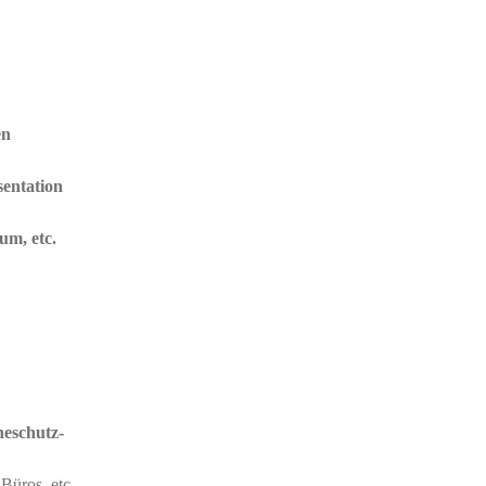
en
sentation
um, etc.
neschutz-
 Büros, etc.