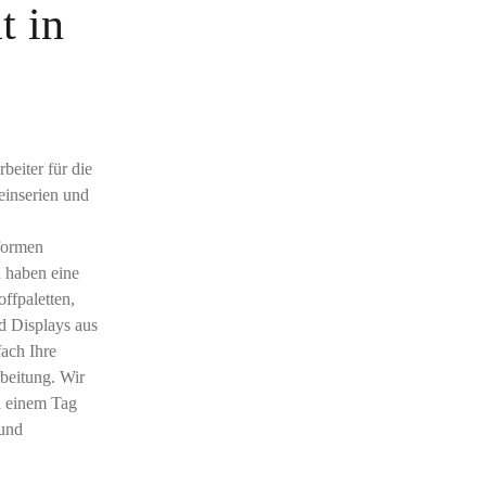
t in
rbeiter für die
einserien und
rformen
d haben eine
ffpaletten,
d Displays aus
ach Ihre
beitung. Wir
n einem Tag
 und