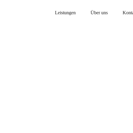
Leistungen
Über uns
Kont
glasverarb
stoffverarb